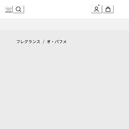
Skip
to
Content
Product detail page:
オ・パフメ テ ヴェール オードトワレ
/
フレグランス
オ・パフメ