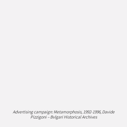
ジュエリー
ウォッチ
レザー製品その他
Advertising campaign: Metamorphosis, 1992-1996, Davide
Pizzigoni – Bvlgari Historical Archives