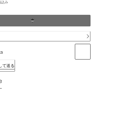
現在の価格 ￥88,000
税込み
ュ
して送る
約