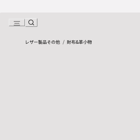
Skip
to
Content
Product detail page:
ブルガリ・ブルガリ マン コンパクトウ
/
レザー製品その他
財布&革小物