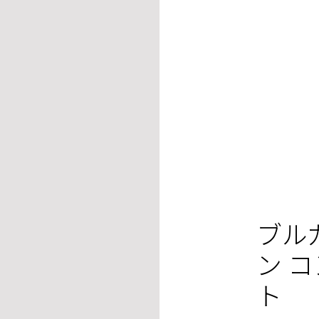
ブル
ン 
ト