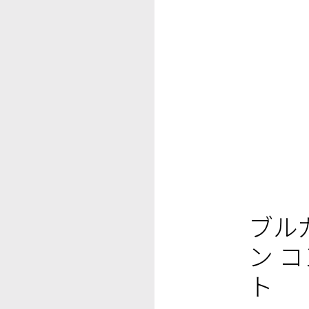
ブル
ン 
ト