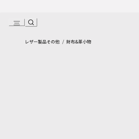
Skip
to
Content
Product detail page:
ブルガリ・ブルガリ マン コンパクトウ
/
レザー製品その他
財布&革小物