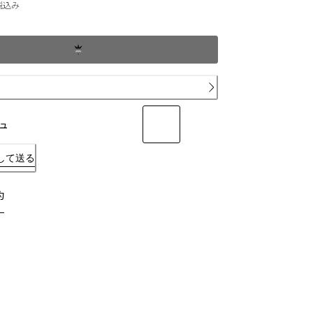
現在の価格 ￥82,500
税込み
ュ
して送る
約