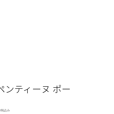
ペンティーヌ ポー
0
現在の価格 ￥490,600
税込み