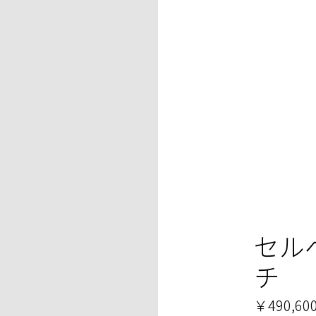
セル
チ
￥490,60