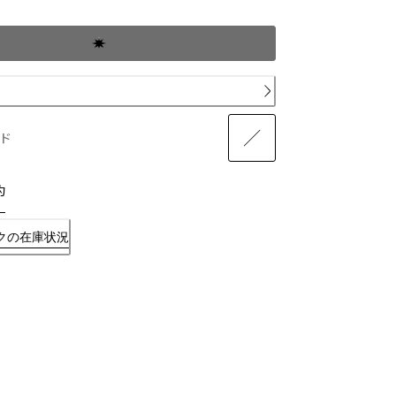
ド
約
クの在庫状況