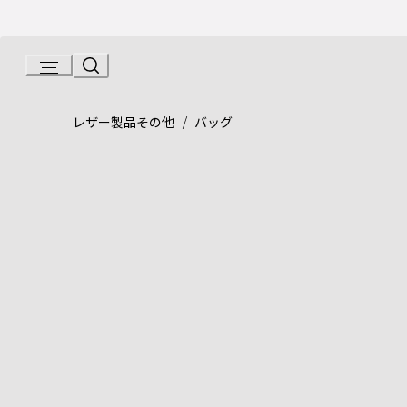
Skip
to
Content
Product detail page:
セルペンティーヌ ポーチ
/
レザー製品その他
バッグ