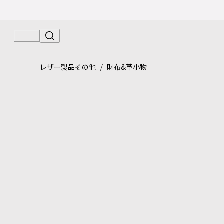
Skip
to
Content
Product detail page:
ブルガリ・ブルガリ マン コンパクトウ
/
レザー製品その他
財布&革小物