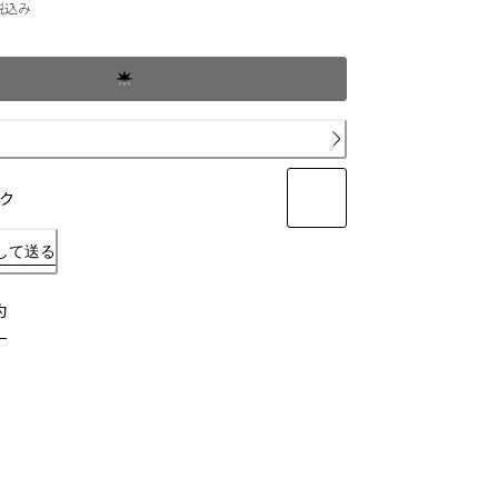
現在の価格 ￥88,000
税込み
ク
して送る
約