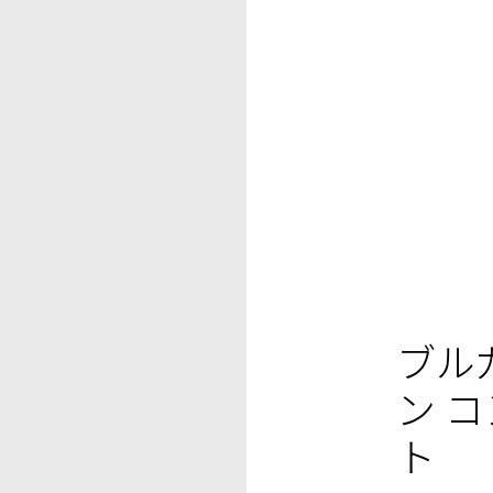
ブル
ン 
ト