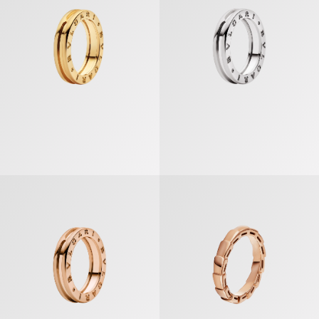
ビー・ゼロワン リング
セルペンティ ヴァイパー リング