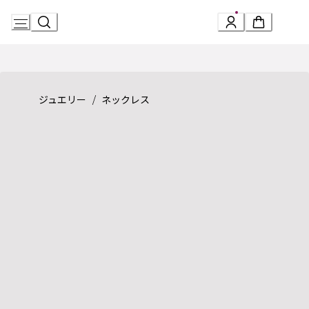
Skip
to
Content
Product detail page:
セーブ・ザ・チルドレン ネックレス
/
ジュエリー
ネックレス