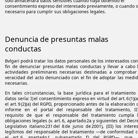
solo almacenará datos sensibles cuando haya obtenido el
consentimiento expreso del interesado previamente, o cuando 
necesario para cumplir sus obligaciones legales.
Denuncia de presuntas malas
conductas
Bvlgari
podrá tratar los datos personales de los interesados con
fin de denunciar presuntas malas conductas y llevar a cabo 
actividades preliminares necesarias destinadas a comprobar
veracidad del acto denunciado con el fin de adoptar las medi
necesarias.
En tales circunstancias, la base jurídica para el tratamiento
datos sería: I) el consentimiento expreso en virtud del art. 6 (1)(a
el art. 9 (2)(a) del RGPD, proporcionado antes de la elaboración 
informe en el portal del responsable del tratamiento, II)
requisito de que el responsable del tratamiento cumpla 
obligaciones legales (v. art. 6, apartado 2a y siguientes del Decr
Legislativo italiano 231 del 8 de junio de 2001), (III) los intere
legítimos del responsable del tratamiento ―de conformidad 
el art. 6, apartado 1, subapartado f) del RGPD―, que, 