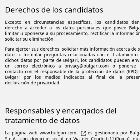
Derechos de los candidatos
Excepto en circunstancias específicas, los candidatos tie
derecho a acceder a los datos personales que posee
Bvlga
limitar u oponerse a su procesamiento, rectificar la informació
solicitar su eliminación.
Para ejercer sus derechos, solicitar más información acerca de 
datos o formular preguntas relacionadas con el tratamiento
dichos datos por parte de
Bvlgari
, los candidatos pueden env
un correo electrónico a privacy@bulgari.com o ponerse 
contacto con el responsable de la protección de datos (RPD)
Bvlgari
por los medios indicados al final de la presen
declaración de privacidad.
Responsables y encargados del
tratamiento de datos
La página web
www.bulgari.com
es gestionada por
Bulg
S.p.A
., con domicilio social en
Via
dei
Condotti
11 (Roma), qu