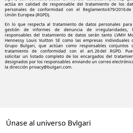
actúa en calidad de responsable del tratamiento de los da
personales de conformidad con el Reglamento 679/2016 de
Unión Europea (RGPD).
En lo que respecta al tratamiento de datos personales para
gestión de informes de denuncia de irregularidades, l
responsables del tratamiento de datos serán tanto LVMH
Mo
Hennessy Louis Vuitton SE como las empresas individuales 
Grupo
Bulgari
, que actúan como responsables conjuntos 
tratamiento de conformidad con el art. 26 del RGPD. Pu
solicitar un listado completo de los encargados del tratamie
designados por los responsables enviando un correo electrónic
la dirección privacy@bulgari.com.
Únase al universo Bvlgari