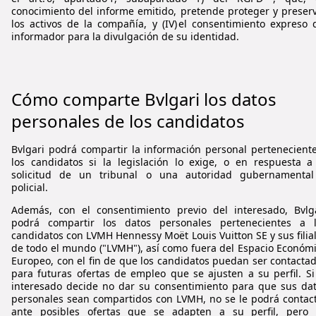
conocimiento del informe emitido, pretende proteger y preser
los activos de la compañía, y (IV) el consentimiento expreso 
informador para la divulgación de su identidad.
Cómo comparte
Bvlgari
los datos
personales de los candidatos
Bvlgari
podrá compartir la información personal pertenecient
los candidatos si la legislación lo exige, o en respuesta a
solicitud de un tribunal o una autoridad gubernamental
policial.
Además, con el consentimiento previo del interesado,
Bvlg
podrá compartir los datos personales pertenecientes a 
candidatos con LVMH Hennessy
Moët
Louis Vuitton SE y sus filia
de todo el mundo ("LVMH"), así como fuera del Espacio Económ
Europeo, con el fin de que los candidatos puedan ser contacta
para futuras ofertas de empleo que se ajusten a su perfil. Si
interesado decide no dar su consentimiento para que sus da
personales sean compartidos con LVMH, no se le podrá contac
ante posibles ofertas que se adapten a su perfil, pero