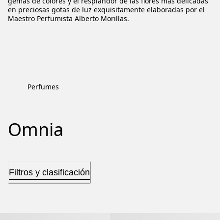
gemas de colores y el resplandor de las flores más delicadas
en preciosas gotas de luz exquisitamente elaboradas por el
Maestro Perfumista Alberto Morillas.
Perfumes
Omnia
Filtros y clasificación
Omnia Crystalline Eau De Parfum
Omnia Crystalline Eau De Toilette