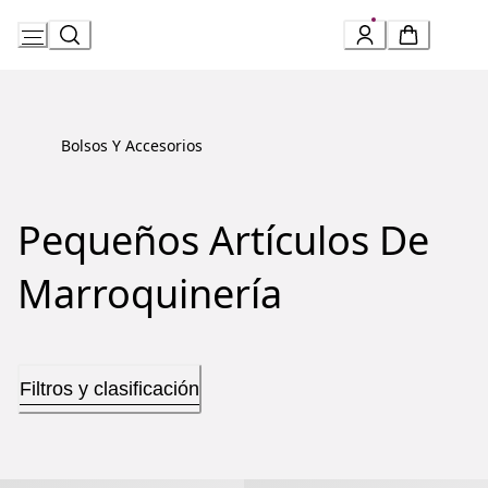
Skip
to
Content
Bolsos Y Accesorios
Pequeños Artículos De
Marroquinería
Filtros y clasificación
Bvlgari Bvlgari Man Tarjetero
Bvlgari Bvlgari Man Tarjetero Para