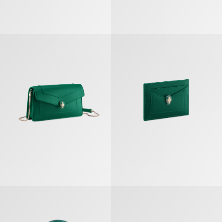
Serpenti Forever Cartera De Mano Con Cadena
Serpenti Forever Tarjetero
Serpenti Forever Funda Para Teléfono
Serpenti Forever Cartera De Ma