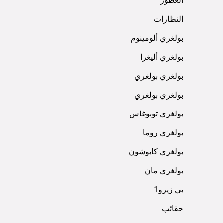
العطور
النظارات
بولغري ألومينوم
بولغري أليغرا
بولغري بولغري
بولغري بولغري
بولغري توبوغاس
بولغري روما
بولغري كابوشون
بولغري مان
بي زيرو1
حقائب