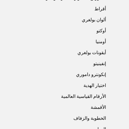
أقراط
ألوان بولغري
أوكتو
أومنيا
أيقونات بولغري
إنفينيتو
إنكونترو داموري
اختيار الهدية
الأرقام القياسية العالمية
الأقمشة
الخطوبة والزفاف