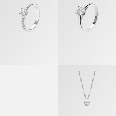
غريفي» قلادة