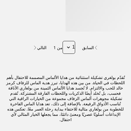
السابق
من 1
التالي
تُقدّم بولغري تشكيلة استثنائية من هدايا الألماس المصممة للاحتفال بأهم
اللحظات في الحياة. من بين هذه الهدايا، تبرز هدية الماس للزفاف كرمز
خالد للحب والالتزام. لا تُجسد هدايا الألماس الثمينة من بولغاري الأناقة
فحسب، بل تُخلد أيضًا الذكريات واللحظات الفارقة المشتركة. تُقدم
تشكيلة مجوهرات ألماس الزفاف مجموعة من الخيارات الراقية التي
تُناسب الأذواق الرفيعة. بالإضافة إلى ذلك، تعد هدايا الماس الفاخرة
للخطوبة من بولغاري مثالية للاحتفاء ببداية رحلة العمر معًا. تعكس هذه
الإبداعات أسلوبًا عصريًا ومعنىً دائمًا، مما يجعلها الخيار المثالي لأي
احتفال.