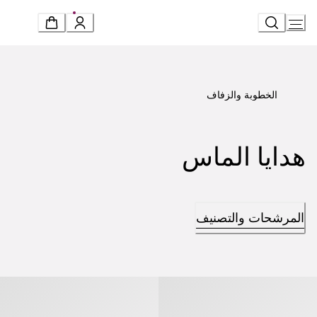
Ski
t
Conten
الخطوبة والزفاف
هدايا الماس
المرشحات والتصنيف
غريفي» خاتم
«غريفي» خاتم