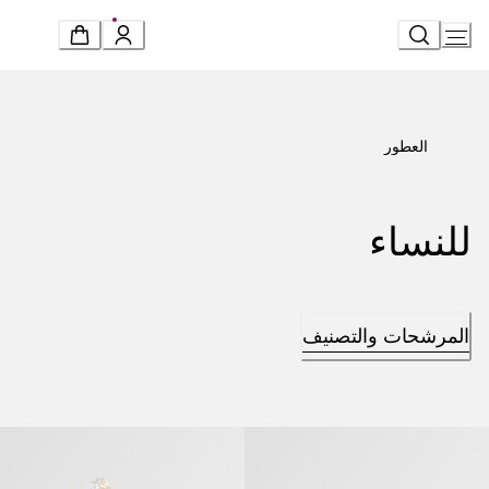
Ski
t
Conten
العطور
للنساء
المرشحات والتصنيف
بولغري أليغرا روك أن روم» عطر مركّز
«بولغري أليغرا ماغنيفاينغ مسك» عطر مر