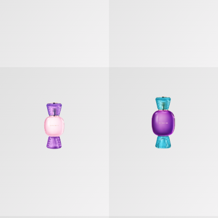
بولغري أليغرا سبيتاكولوري» عطر مركّز
«بولغري أليغرا ماماغنيفيكا» عطر مركّز