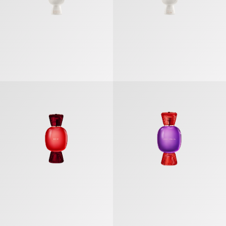
بولغري أليغرا فانتازيا فينيتا» عطر مركّز
«بولغري أليغرا باتشامي» عطر مركّز