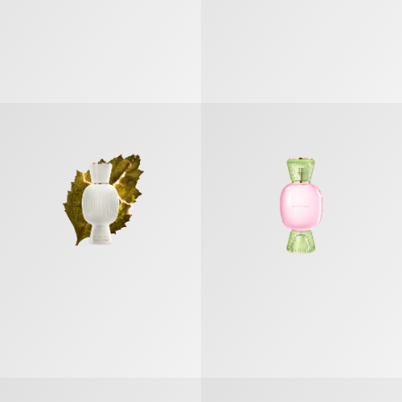
بولغري أليغرا دولتشي إستاسي» عطر مركّز
«بولغري أليغرا ماغنيفاينغ باتشولي» عطر
بولغري أليغرا مير ماغنيفاينغ» عطر مركّز
«بولغري أليغرا ماغنيفاينغ فانيلا» عطر مر