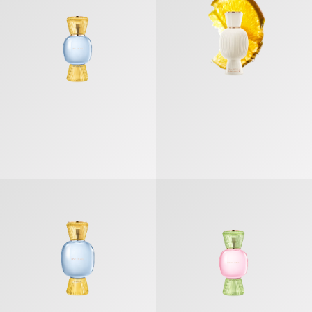
بولغري أليغرا دولتشي إستاسي» عطر مركّز
«بولغري أليغرا ريفا سولاري» عطر مركّز