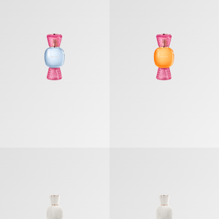
بولغري أليغرا باسيغياتا» عطر مركّز
«بولغري أليغرا شيل آند سول» عطر مرك
بولغري أليغرا نيرولي ماغنيفاينغ» عطر مركّز
«بولغري أليغرا ماغنيفاينغ ساندل وود» ع