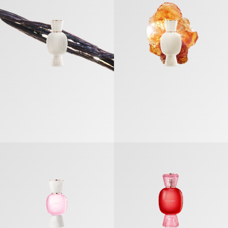
بولغري أليغرا فيوري داموري» عطر مركّز
Bvlgari Allegra Insieme عطر مركّز