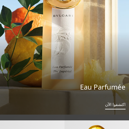
Eau Parfumée
اكتشفوا الآن
بولغري أليغرا ماغنيفاينغ برغموت» عطر مركّز
«بولغري أليغرا ريفا سولاري» عطر مركّز