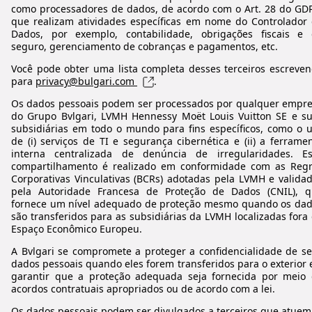
como processadores de dados, de acordo com o Art. 28 do GD
que realizam atividades específicas em nome do Controlador
Dados, por exemplo, contabilidade, obrigações fiscais e
seguro, gerenciamento de cobranças e pagamentos, etc.
Você pode obter uma lista completa desses terceiros escreve
para
privacy@bulgari.com
.
Os dados pessoais podem ser processados por qualquer empr
do Grupo Bvlgari, LVMH Hennessy Moët Louis Vuitton SE e s
subsidiárias em todo o mundo para fins específicos, como o 
de (i) serviços de TI e segurança cibernética e (ii) a ferrame
interna centralizada de denúncia de irregularidades. E
compartilhamento é realizado em conformidade com as Reg
Corporativas Vinculativas (BCRs) adotadas pela LVMH e valida
pela Autoridade Francesa de Proteção de Dados (CNIL), 
fornece um nível adequado de proteção mesmo quando os da
são transferidos para as subsidiárias da LVMH localizadas fora
Espaço Econômico Europeu.
A Bvlgari se compromete a proteger a confidencialidade de s
dados pessoais quando eles forem transferidos para o exterior 
garantir que a proteção adequada seja fornecida por meio
acordos contratuais apropriados ou de acordo com a lei.
Os dados pessoais podem ser divulgados a terceiros que atuem