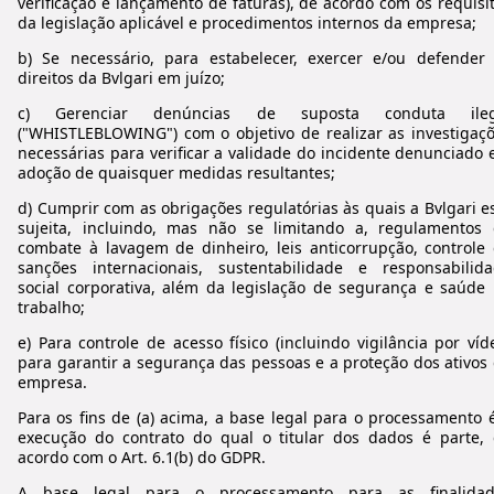
verificação e lançamento de faturas), de acordo com os requisi
da legislação aplicável e procedimentos internos da empresa;
b) Se necessário, para estabelecer, exercer e/ou defender
direitos da Bvlgari em juízo;
c) Gerenciar denúncias de suposta conduta ileg
("
WHISTLEBLOWING
") com o objetivo de realizar as investigaç
necessárias para verificar a validade do incidente denunciado 
adoção de quaisquer medidas resultantes;
d) Cumprir com as obrigações regulatórias às quais a Bvlgari e
sujeita, incluindo, mas não se limitando a, regulamentos
combate à lavagem de dinheiro, leis anticorrupção, controle
sanções internacionais, sustentabilidade e responsabilid
social corporativa, além da legislação de segurança e saúde
trabalho;
e) Para controle de acesso físico (incluindo vigilância por víd
para garantir a segurança das pessoas e a proteção dos ativos
empresa.
Para os fins de (a) acima, a base legal para o processamento 
execução do contrato do qual o titular dos dados é parte,
acordo com o Art. 6.1(b) do GDPR.
A base legal para o processamento para as finalidad