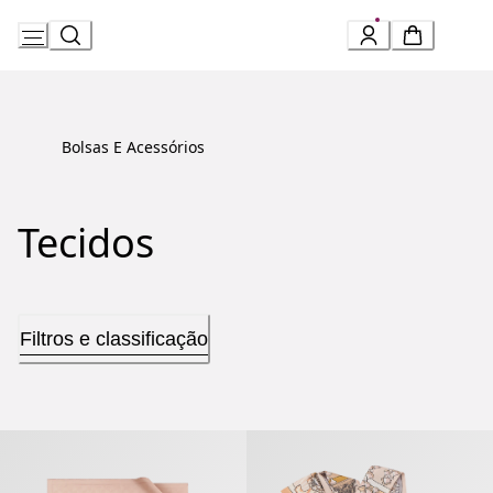
Skip
to
Content
Bolsas E Acessórios
Tecidos
Filtros e classificação
Calla Lenço
Heritage Xale