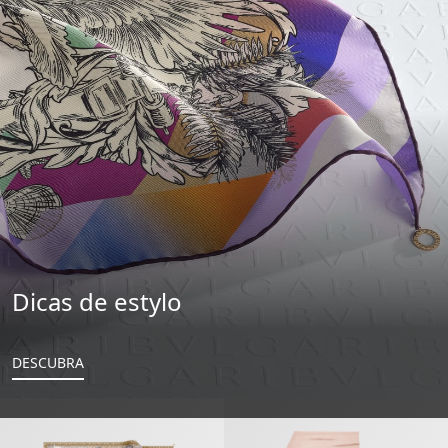
Dicas de estylo
DESCUBRA
Heritage Lenço
Logomania Estola