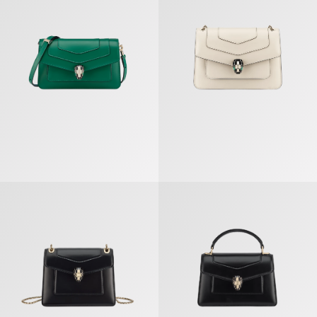
Serpenti Forever Day-to-night Sac Porté Épaule
Serpenti Forever Sac À Main Min