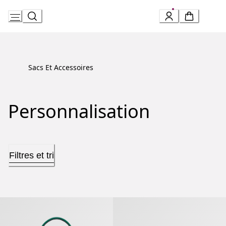
Skip
to
Content
Sacs Et Accessoires
Personnalisation
Filtres et tri
Serpenti Forever Sac À Main Moyen Modèle
Serpenti Forever Sac Porté Épaul