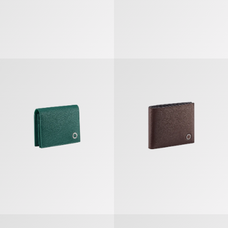
Bvlgari Bvlgari Man Étui Pour Cartes De Visite
Bvlgari Bvlgari Man Portefeuille 
Bvlgari Bvlgari Bracelet En Cuir
Bvlgari Bvlgari Man Portefeuille 