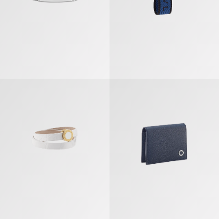
Bvlgari Bvlgari Bracelet En Cuir
Bvlgari Bvlgari Man Étui Pour Car