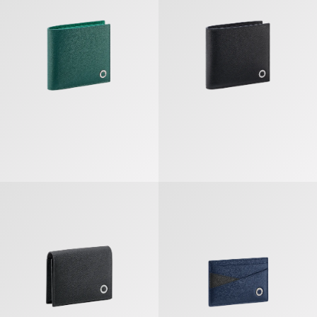
Bvlgari Bvlgari Man Étui Pour Cartes De Visite
Bvlgari Bvlgari Man Porte-cartes