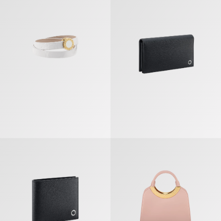
Bvlgari Bvlgari Man Portefeuille Compact
Bvlgari Roma Sac À Main Petit M