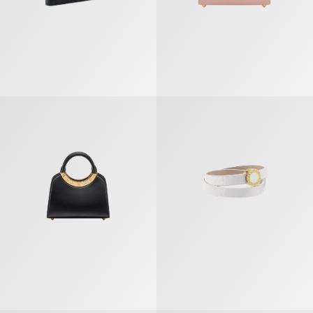
Bvlgari Roma Sac À Main Mini Modèle
Bvlgari Bvlgari Bracelet En Cuir