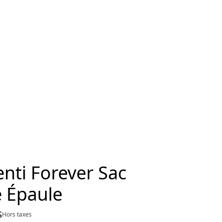
nti Forever Sac
é Épaule
$
prix actuel 5 400,00 $
Hors taxes