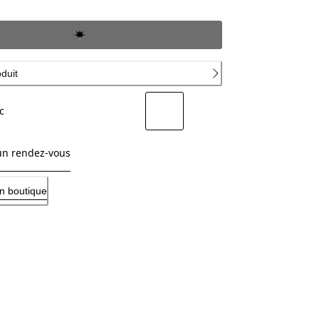
oduit
c
un rendez-vous
n boutique