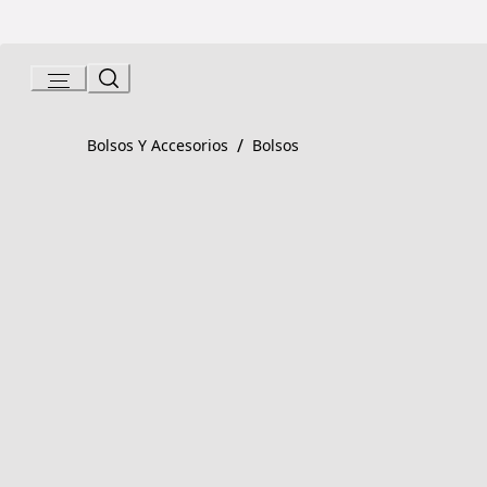
Skip
to
Content
Product detail page:
Bolso de mano
/
Bolsos Y Accesorios
Bolsos