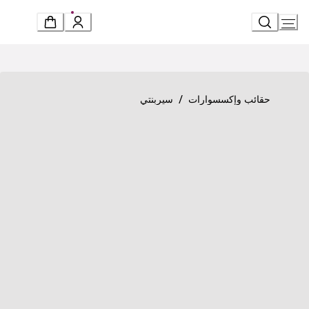
Ski
t
Conten
Product detail page
«سيربنتي فورإيفر» حقيبة مصغرة بمقبض علوي
/
حقائب وإكسسوارات
سيربنتي