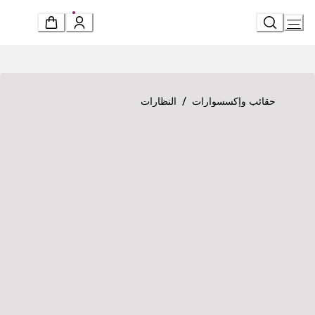
Ski
t
Conten
Product detail page
«سيربنتي» نظارات شمسية
/
حقائب وإكسسوارات
النظارات