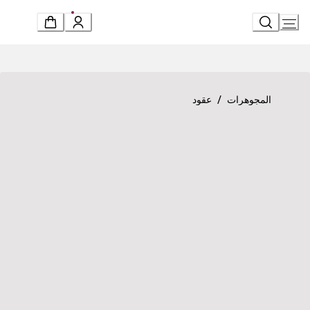
Ski
t
Conten
Product detail page
«فيوريفر» عقد
/
المجوهرات
عقود