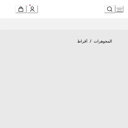
Ski
t
Conten
Product detail page
«ديفاز دريم» أقراط
/
المجوهرات
أقراط