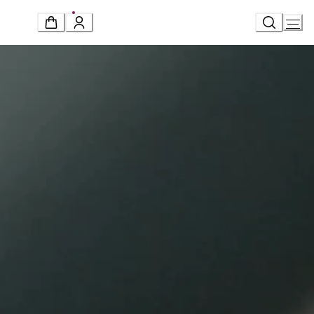
Ski
t
Conten