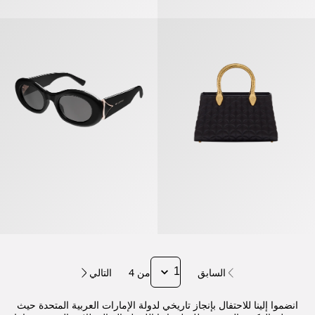
سيربنتين دويتي» حقيبة بمقبض علوي
«ديفاز دريم» نظارات شمسية
السابق
من 4
التالي
انضموا إلينا للاحتفال بإنجاز تاريخي لدولة الإمارات العربية المتحدة حيث