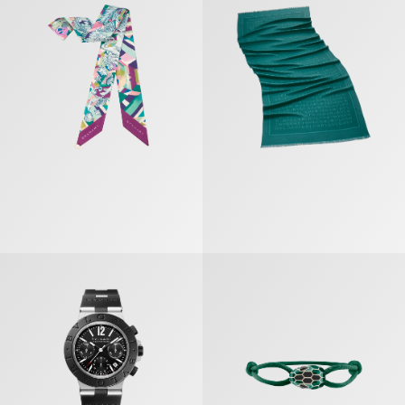
سيربنتي فورإيفر» سوار
«بولغري ألومينوم» ساعة