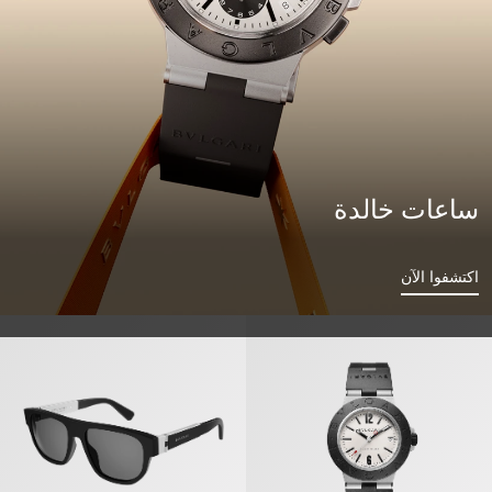
ساعات خالدة
اكتشفوا الآن
بولغري ألومينوم» ساعة
«بولغري ألومينوم» نظارات شمسية