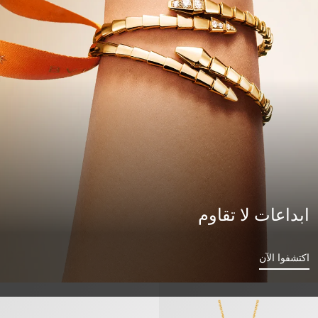
ابداعات لا تقاوم
اكتشفوا الآن
ديفاز دريم» عقد
«ديفاز دريم» أقراط