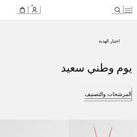
Ski
t
Conten
اختيار الهدية
يوم وطني سعيد
المرشحات والتصنيف
ديفاز دريم» عقد
«ديفاز دريم» قرط مفرد