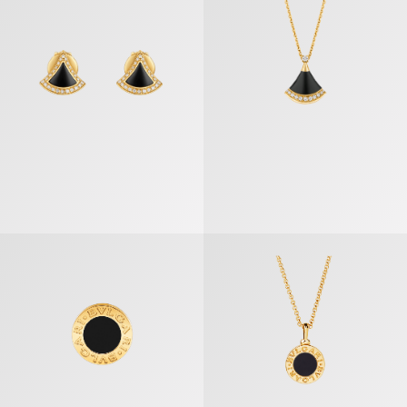
بولغري بولغري» عقد
«بولغري بولغري» قرط مفرد