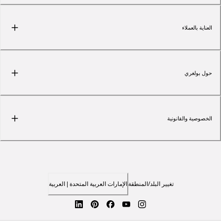
العناية بالعملاء
حول بولغري
الخصوصية والقانونية
تغيير البلد/المنطقة
الإمارات العربية المتحدة | العربية