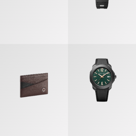
أوكتو روما» ساعة
بولغري بولغري مان حمالة بطاقات