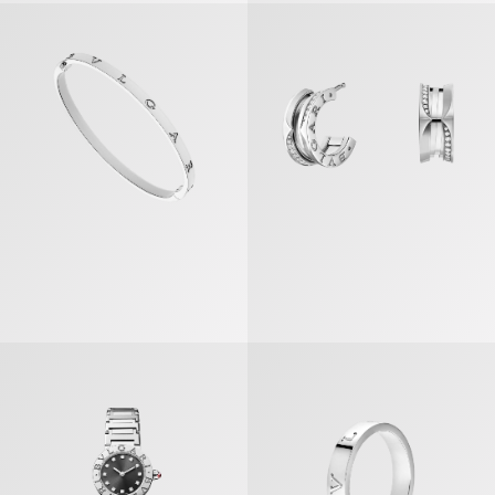
بي.زيرو1» أقراط
«بي.زيرو1» سوار
بي.زيرو1» خاتم
«بولغري بولغري» ساعة