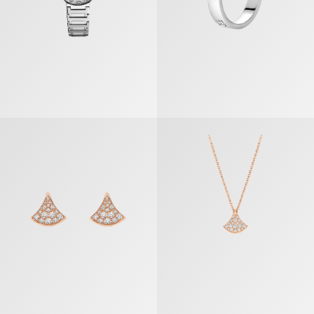
ديفاز دريم» عقد
«ديفاز دريم» أقراط