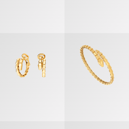
سيربنتي فايبر» سوار
«سيربنتي فايبر» أقراط
لوغومانيا» وشاح
«هيريتاج» شيلة