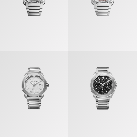
أوكتو روما» ساعة
«أوكتو روما» ساعة