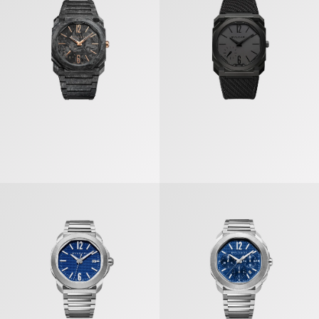
أوكتو روما» ساعة
«أوكتو روما» ساعة