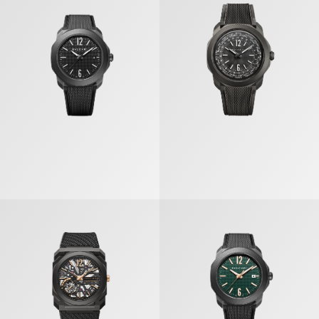
أوكتو روما» ساعة
«أوكتو فينيسيمو» ساعة