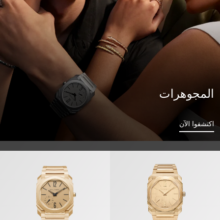
المجوهرات
اكتشفوا الآن
وكتو فينيسيمو» 37 ملم» ساعة
«أوكتو فينيسيمو» ساعة