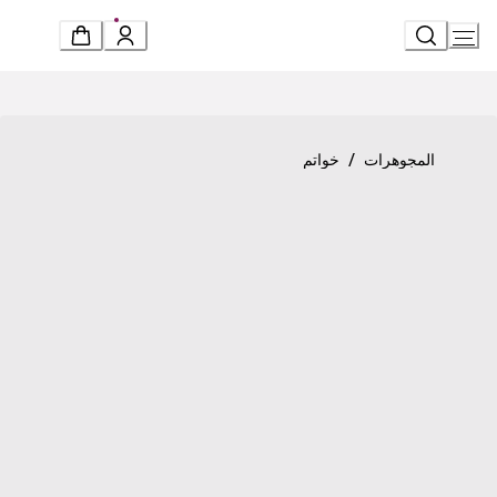
Ski
t
Conten
Product detail page
«سيربنتي فايبر» خاتم
/
المجوهرات
خواتم