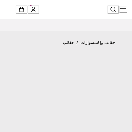
Ski
t
Conten
Product detail page
«بولغري روما» حقيبة صغيرة بمقبض علوي
/
حقائب وإكسسوارات
حقائب