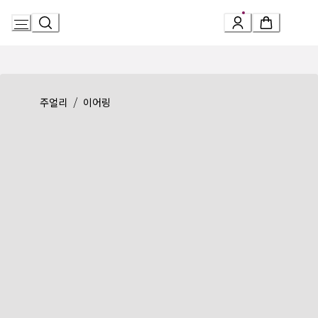
Skip
to
Content
Product detail page:
세르펜티 바이퍼 이어링
/
주얼리
이어링