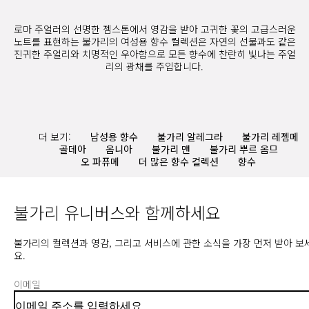
로마 주얼러의 선명한 젬스톤에서 영감을 받아 고귀한 꽃의 고급스러운
노트를 표현하는 불가리의 여성용 향수 컬렉션은 자연의 선물과도 같은
진귀한 주얼리와 치명적인 우아함으로 모든 향수에 찬란히 빛나는 주얼
리의 광채를 주입합니다.
더 보기:
남성용 향수
불가리 알레그라
불가리 레젬메
골데아
옴니아
불가리 맨
불가리 뿌르 옴므
오 파퓨메
더 많은 향수 컬렉션
향수
불가리 유니버스와 함께하세요
불가리의 컬렉션과 영감, 그리고 서비스에 관한 소식을 가장 먼저 받아 보
요.
이메일