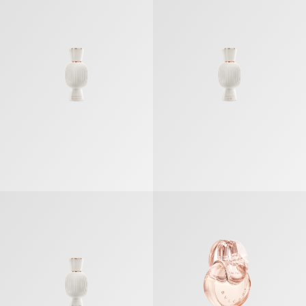
불가리 알레그라 매그니파잉 머스크 오 드 퍼퓸
옴니아 크리스탈린 오 드 퍼퓸