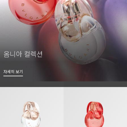
옴니아 컬렉션
자세히 보기
옴니아 크리스탈린 오 드 뚜왈렛
옴니아 코럴 오 드 뚜왈렛