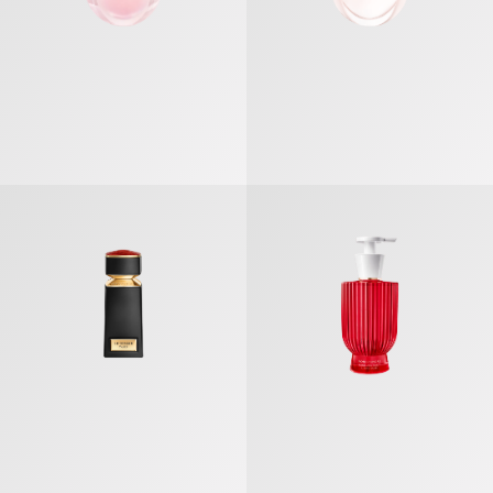
레젬메 야셉 오 드 퍼퓸
불가리 알레그라 피오리 다모레 핸드 &