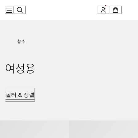
Skip
to
Content
향수
여성용
필터 & 정렬
오 파퓨메 떼 베르 오 드 뚜왈렛
오 파퓨메 떼 블랑 오 드 뚜왈렛