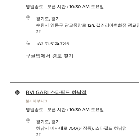
영업종료
-
오픈 시간 :
10:30 AM
토요일
경기도
,
경기
수원시 영통구 광교중앙로 124
,
갤러리아백화점 광교
2F
전화번호
+82 31-5174-7216
구글맵에서 경로 찾기
Products available in this store
BVLGARI 스타필드 하남점
불가리 부티크
영업종료
-
오픈 시간 :
10:30 AM
토요일
경기도
,
경기
하남시 미사대로 750(신장동)
,
스타필드 하남점
2F