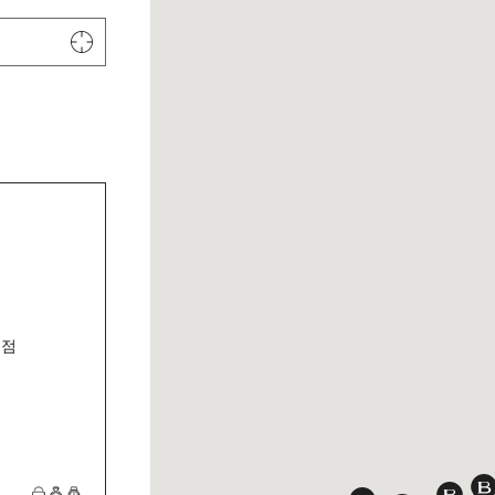
매장 검색 결과 32개
GPS 이용하기.
교점
BV
BVLGAR
BVLGARI 신세계면세
BVLGARI 롯데백