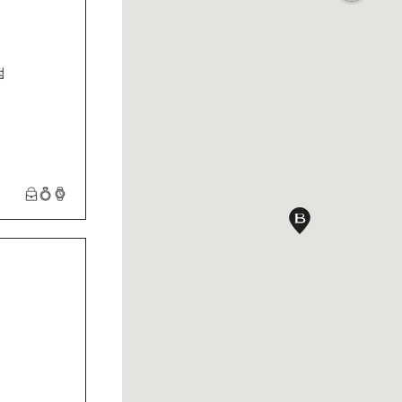
점
BVLGARI 롯데면세점 