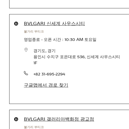
Products available in this store
BVLGARI 신세계 사우스시티
불가리 부티크
영업종료
-
오픈 시간 :
10:30 AM
토요일
경기도
,
경기
용인시 수지구 포은대로 536
,
신세계 사우스시티
1F
전화번호
+82 31-695-2294
구글맵에서 경로 찾기
Products available in this store
BVLGARI 갤러리아백화점 광교점
불가리 부티크