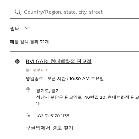
Skip to content
Return to Nav
필터 닫기
‘지도에 고정’으로 가기
도시, 시/도, 우편번호 또는 도시 & 국가
검색 결과 전송
필터
매장 검색 결과 32개
Products available in this store
BVLGARI 현대백화점 판교점
불가리 부티크
영업종료
-
오픈 시간 :
10:30 AM
토요일
경기도
,
경기
성남시 분당구 판교역로 146번길 20
,
현대백화점 판
1F
전화번호
+82 31-5170-1135
구글맵에서 경로 찾기