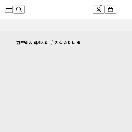
Skip
to
Content
Product detail page:
불가리 불가리 맨 컴팩트 지갑
/
핸드백 & 액세서리
지갑 & 미니 백