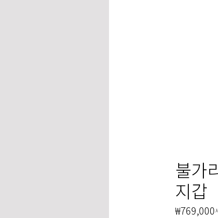
불가리
지갑
₩769,000