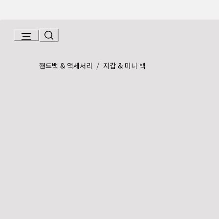
Skip
to
Content
Product detail page:
불가리 불가리 맨 컴팩트 지갑
/
핸드백 & 액세서리
지갑 & 미니 백