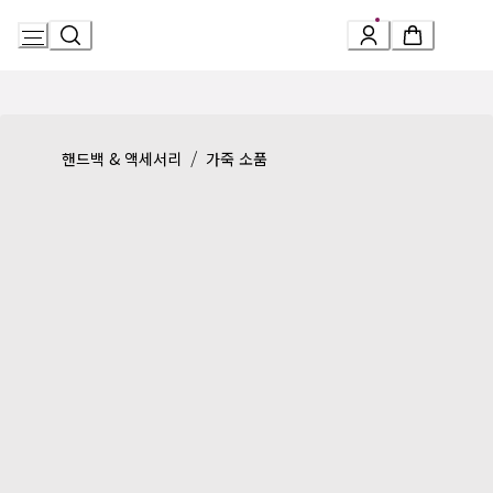
Skip
to
Content
Product detail page:
세르펜티 포에버 레더 브레이슬릿
/
핸드백 & 액세서리
가죽 소품