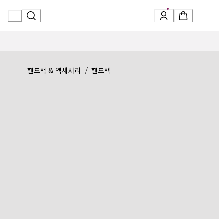
Skip
to
Content
Product detail page:
세르펜티 바이아 숄더백
/
핸드백 & 액세서리
핸드백