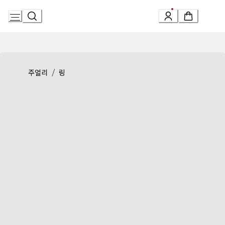
Skip
to
Content
Product detail page:
비제로원 링
/
주얼리
링