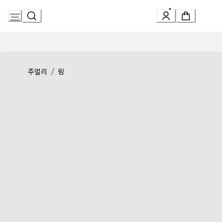
Skip
to
Content
Product detail page:
세르펜티 바이퍼 링
/
주얼리
링