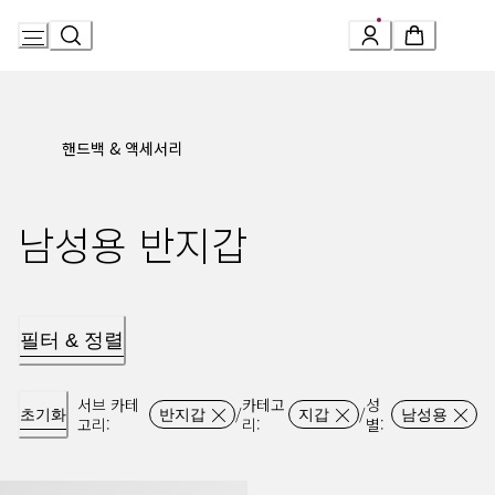
Skip
to
Content
핸드백 & 액세서리
남성용 반지갑
필터 & 정렬
서브 카테
카테고
성
/
/
초기화
반지갑
지갑
남성용
고리
:
리
:
별
:
불가리 불가리 맨 컴팩트 지갑