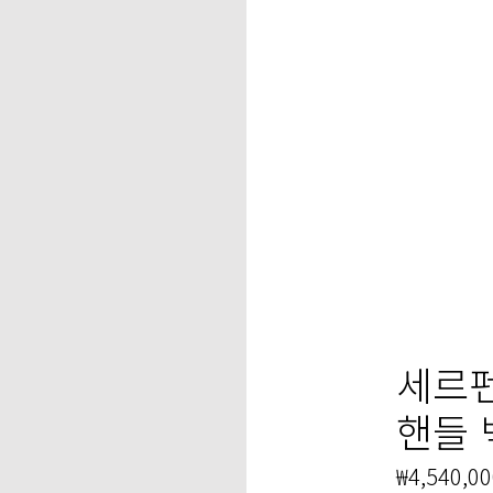
세르펜
핸들 
₩4,540,0