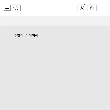
Skip
to
Content
Product detail page:
세르펜티 세두토리 이어링
/
주얼리
이어링