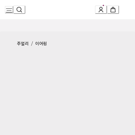
Skip
to
Content
Product detail page:
불가리 불가리 싱글 이어링
/
주얼리
이어링