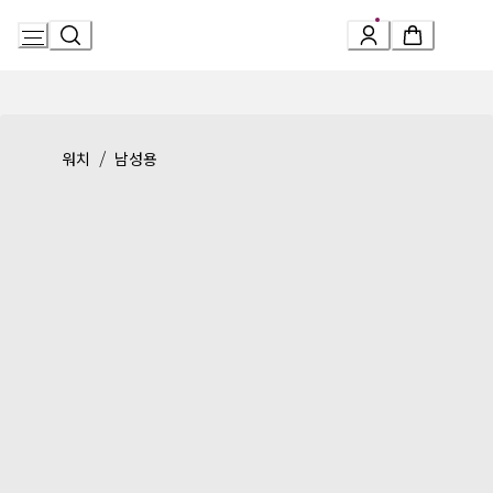
Skip
to
Content
Product detail page:
옥토 피니씨모 워치
/
워치
남성용