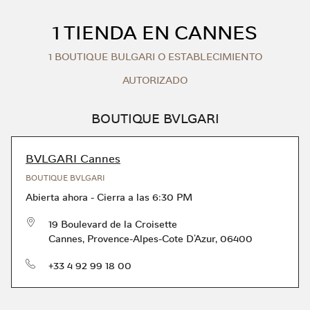
Skip to content
Return to Nav
1 TIENDA EN CANNES
1 BOUTIQUE BULGARI O ESTABLECIMIENTO
AUTORIZADO
BOUTIQUE BVLGARI
BVLGARI Cannes
BOUTIQUE BVLGARI
Abierta ahora
-
Cierra a las
6:30 PM
19 Boulevard de la Croisette
Cannes
,
Provence-Alpes-Cote D'Azur
,
06400
Teléfono
+33 4 92 99 18 00