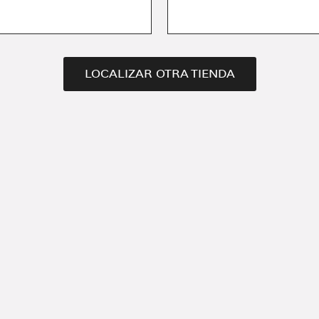
LOCALIZAR OTRA TIENDA
i
ación y servicios de Bvlgari.