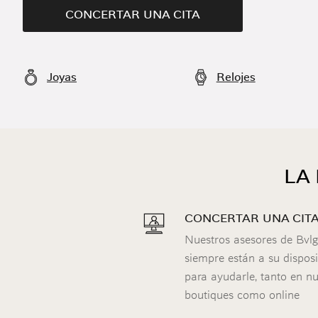
CONCERTAR UNA CITA
Joyas
Relojes
LA
CONCERTAR UNA CIT
Nuestros asesores de Bvlg
siempre están a su dispos
para ayudarle, tanto en nu
boutiques como online