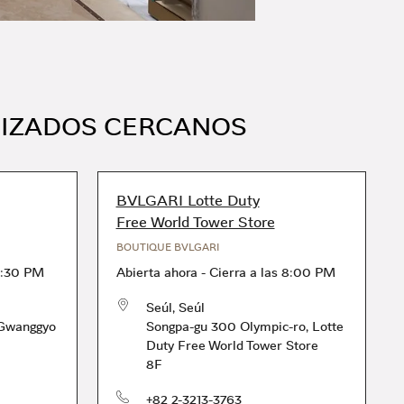
RIZADOS CERCANOS
BVLGARI Lotte Duty
Free World Tower Store
BOUTIQUE BVLGARI
:30 PM
Abierta ahora
-
Cierra a las
8:00 PM
Seúl
,
Seúl
 Gwanggyo
Songpa-gu 300 Olympic-ro
,
Lotte
Duty Free World Tower Store
8F
Teléfono
+82 2-3213-3763