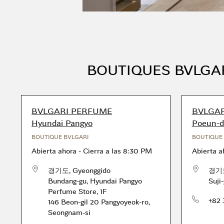
BOUTIQUES BVLGA
BVLGARI PERFUME
BVLGARI
Hyundai Pangyo
Poeun-d
BOUTIQUE BVLGARI
BOUTIQUE 
Abierta ahora
-
Cierra a las
8:30 PM
Abierta a
경기도
,
Gyeonggido
경기
Bundang-gu
,
Hyundai Pangyo
Suji
Perfume Store, 1F
Teléfono
+82 
146 Beon-gil 20 Pangyoyeok-ro,
Seongnam-si