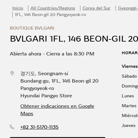
Skip to content
Return to Nav
Link Opens in New Tab
Día de la Semana
Horario
Inicio
All Countries/Regions
Corea del Sur
Gyeonggi
1FL, 146 Beon-gil 20 Pangyoyeok-ro
BOUTIQUE BVLGARI
BVLGARI 1FL, 146 BEON-GIL 
HORAR
Abierta ahora
-
Cierra a las
8:30 PM
Viernes
경기도
,
Seongnam-si
Sábado
Bundang-gu
,
1FL, 146 Beon-gil 20
Doming
Pangyoyeok-ro
Hyundai Pangyo Store
Lunes
Obtener indicaciones en Google
Martes
Maps
Miércol
Jueves
+82 31-5170-1135