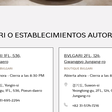
RI O ESTABLECIMIENTOS AUTO
 1FL, 536,
BVLGARI 2FL, 124,
aero
Gwanggyo Jungang-ro
BVLGARI
BOUTIQUE BVLGARI
hora
-
Cierra a las
8:30 PM
Abierta ahora
-
Cierra a las
8
도
,
Yongin-si
경기도
,
Suwon-si
-gu
,
1FL, 536, Poeun-daero
Yeongtong-gu
,
2FL, 124,
Jungang-ro
31-695-2294
Teléfono
+82 31-5174-7216