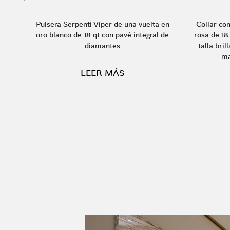
e
Pulsera Serpenti Viper de una vuelta en
Collar co
en
oro blanco de 18 qt con pavé integral de
rosa de 18
dor
diamantes
talla bri
ma
LEER MÁS