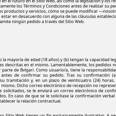
en el futuro en el Sitio Web, así como la legislación y los 
damente los Términos y Condiciones antes de realizar su pe
 productos y servicios, cómo se puede modificar —nosotros
star en desacuerdo con alguna de las cláusulas establecida
amite ningún pedido a través del Sitio Web.
la mayoría de edad (18 años) y (b) tengan la capacidad leg
iones descritas en el mismo. Lamentablemente, los pedidos 
or parte de Bvlgari. Como usuario/a, tiene la responsabil
a antes de confirmar su pedido. Tras su confirmación (a
 su tramitación y, en un plazo de veinticuatro (24) horas
 mismo. Dicho correo electrónico de recepción no represent
solicitados, se le enviará un correo electrónico de confi
ados. En caso de que se le solicitase la confirmación verba
ablecer la relación contractual.
 Sitio Web tienen un fin exclusivamente ilustrativo. A pe