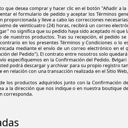
to que desea comprar y hacer clic en el botón "Añadir a la
tar el formulario de pedido y aceptar los Términos genera
 proporcionada y lleve a cabo las correcciones necesarias, 
áximo de veinticuatro (24) horas, recibirá un correo elect
agar" no significa que su pedido haya sido aceptado ni que
 de nuestros productos. Tras su recepción, el pedido se 
contrario en los presentes Términos y Condiciones o lo es
nicada mediante el envío de un correo electrónico en el q
ión del Pedido"). El contrato entre nosotros solo quedará
vío especifiquemos en la Confirmación del Pedido. Bvlgari
 Usted podrá descargar y archivar para su propio registro 
te en relación con una transacción realizada en el Sitio Web
a de los productos adquiridos junto con la Confirmación d
sea a la dirección que nos indique o en nuestra boutique d
ún corresponda.
tadas