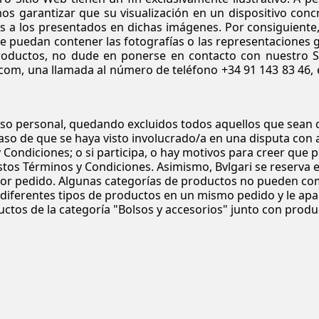
s garantizar que su visualización en un dispositivo concr
s a los presentados en dichas imágenes. Por consiguiente
ue puedan contener las fotografías o las representaciones 
roductos, no dude en ponerse en contacto con nuestro Se
com, una llamada al número de teléfono +34 91 143 83 46, el
so personal, quedando excluidos todos aquellos que sean 
caso de que se haya visto involucrado/a en una disputa con a
Condiciones; o si participa, o hay motivos para creer que pa
tos Términos y Condiciones. Asimismo, Bvlgari se reserva e
or pedido. Algunas categorías de productos no pueden comb
 diferentes tipos de productos en un mismo pedido y le apar
ctos de la categoría "Bolsos y accesorios" junto con produc