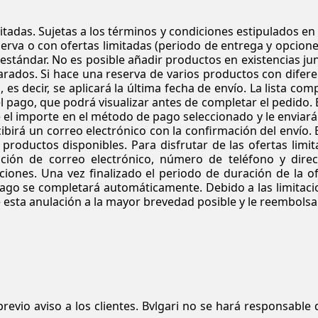
tadas. Sujetas a los términos y condiciones estipulados en
erva o con ofertas limitadas (periodo de entrega y opcion
 estándar. No es posible añadir productos en existencias ju
arados. Si hace una reserva de varios productos con difer
 decir, se aplicará la última fecha de envío. La lista com
l pago, que podrá visualizar antes de completar el pedido. 
 el importe en el método de pago seleccionado y le enviar
birá un correo electrónico con la confirmación del envío. 
 productos disponibles. Para disfrutar de las ofertas limi
ección de correo electrónico, número de teléfono y direc
ciones. Una vez finalizado el periodo de duración de la o
e pago se completará automáticamente. Debido a las limitac
e esta anulación a la mayor brevedad posible y le reembolsa
revio aviso a los clientes.
Bvlgari
no se hará responsable d