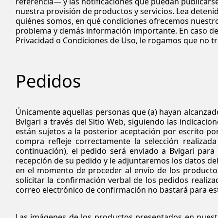
referencia— y las notificaciones que puedan publicarse 
nuestra provisión de productos y servicios. Lea deteni
quiénes somos, en qué condiciones ofrecemos nuestros
problema y demás información importante. En caso de e
Privacidad o Condiciones de Uso, le rogamos que no tr
Pedidos
Únicamente aquellas personas que (a) hayan alcanzado 
Bvlgari a través del Sitio Web, siguiendo las indicac
están sujetos a la posterior aceptación por escrito p
compra refleje correctamente la selección realizad
continuación), el pedido será enviado a Bvlgari para
recepción de su pedido y le adjuntaremos los datos del
en el momento de proceder al envío de los productos 
solicitar la confirmación verbal de los pedidos realiz
correo electrónico de confirmación no bastará para est
Las imágenes de los productos presentados en nuestro