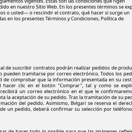
reglamentos vigentes. Estas son las condiciones que rigen
dido en nuestro Sitio Web. En los presentes términos se exp
 o usted— o rescindir el contrato, qué hacer si surge un
s en los presentes Términos y Condiciones, Política de
al de suscribir contratos podrán realizar pedidos de prod
no pueden tramitarse por correo electrónico. Todos los pe
idad de comprobar que la información presentada en su ces
l hacer clic en el botón "Comprar", tal y como se expli
, recibirá un correo electrónico en el que le confirmarem
a la aceptación de su pedido. Tras la tramitación de su pe
rmación del pedido. Asimismo, Bvlgari se reserva el dere
l de un pedido, deberá confirmar su selección por teléfono
sar de hacer todo lo posible para que las imágenes reflej