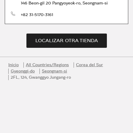
146 Beon-gil 20 Pangyoyeok-ro, Seongnam-si
Teléfono
+82 31-5170-3161
LOCALIZAR OTRA TIENDA
Inicio
All Countries/Regions
Corea del Sur
Gyeonggi-do
Seongnam-si
2FL, 124, Gwanggyo Jungang-ro
Link Opens in New Tab
Link Opens in New Tab
Link Opens in New Tab
Link Opens in New Tab
Link Opens in New Tab
Únase al universo Bvlgari
Sea el primero en acceder a los mejores productos, inspiración y
servicios de Bvlgari.