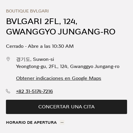
Skip to content
Return to Nav
Link Opens in New Tab
Día de la Semana
Horario
BOUTIQUE BVLGARI
BVLGARI 2FL, 124,
GWANGGYO JUNGANG-RO
Cerrado
-
Abre a las
10:30 AM
경기도
,
Suwon-si
Yeongtong-gu
,
2FL, 124, Gwanggyo Jungang-ro
Obtener indicaciones en Google Maps
+82 31-5174-7216
CONCERTAR UNA CITA
HORARIO DE APERTURA