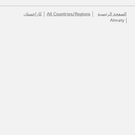
الصفحة الرئيسية
All Countries/Regions
كازاخستان
Almaty
انضموا إلى عالم بولغري
كونوا أول المطلعين على أفضل المنتجات والإلهام والخدمات.
البريد الإلكتروني
140 عاماً من الإبداع
اكتشف المزيد
مركز التواصل