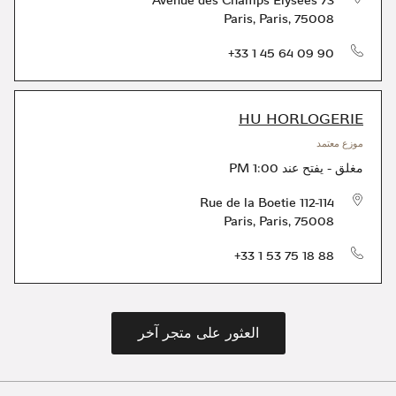
73 Avenue des Champs Elysées
Paris
,
Paris
,
75008
الهاتف
+33 1 45 64 09 90
HU HORLOGERIE
موزع معتمد
مغلق
-
يفتح عند
1:00 PM
112-114 Rue de la Boetie
Paris
,
Paris
,
75008
الهاتف
+33 1 53 75 18 88
العثور على متجر آخر