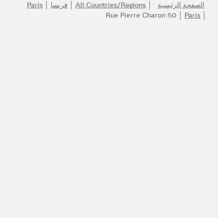
الصفحة الرئيسية
All Countries/Regions
فرنسا
Paris
50 Rue Pierre Charon
Paris
انضموا إلى عالم بولغري
كونوا أول المطلعين على أفضل المنتجات والإلهام والخدمات.
البريد الإلكتروني
140 عاماً من الإبداع
اكتشف المزيد
مركز التواصل