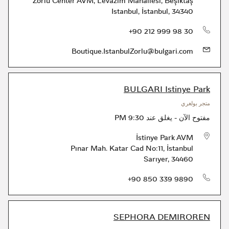
Zorlu Center AVM, Levazim Mahallesi
,
Beşiktaş
Istanbul
,
İstanbul
,
34340
الهاتف
+90 212 999 98 30
Boutique.IstanbulZorlu@bulgari.com
BULGARI Istinye Park
متجر بولغري
مفتوح الآن
-
يغلق عند
9:30 PM
İstinye Park AVM
Pınar Mah. Katar Cad No:11
,
İstanbul
Sarıyer
,
34460
الهاتف
+90 850 339 9890
SEPHORA DEMIROREN