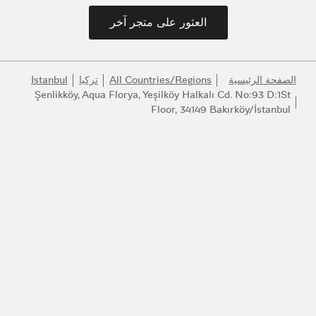
العثور على متجر آخر
الصفحة الرئيسية
All Countries/Regions
تركيا
Istanbul
Şenlikköy, Aqua Florya, Yeşilköy Halkalı Cd. No:93 D:1St
Floor, 34149 Bakırköy/İstanbul
انضموا إلى عالم بولغري
كونوا أول المطلعين على أفضل المنتجات والإلهام والخدمات.
البريد الإلكتروني
140 عاماً من الإبداع
اكتشف المزيد