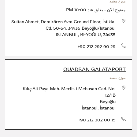
موزع معتمد
مفتوح الآن
-
يغلق عند
10:00 PM
Sultan Ahmet, Demirören Avm Ground Floor, İstiklal
Cd. 50-54, 34435 Beyoğlu/İstanbul
ISTANBUL
,
BEYOĞLU
,
34435
الهاتف
+90 212 292 90 29
QUADRAN GALATAPORT
موزع معتمد
Kılıç Ali Paşa Mah. Meclis i Mebusan Cad. No:
12/1B
Beyoğlu
İstanbul
,
İstanbul
الهاتف
+90 212 302 00 15